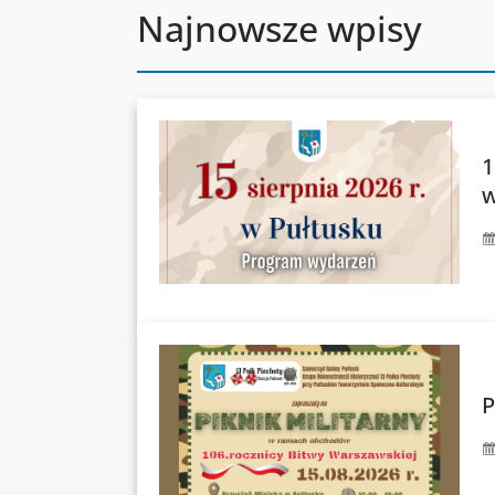
Najnowsze wpisy
1
w
P