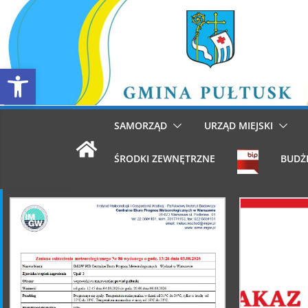
Przejdź
do
treści
Otwórz pasek narzędzi
SAMORZĄD
URZĄD MIEJSKI
ŚRODKI ZEWNĘTRZNE
BUDŻ