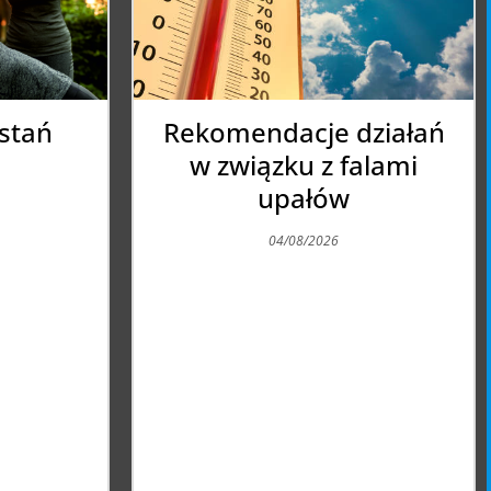
ziałań
LETNI ZLOT
alami
MOTOCYKLOWY W
PUŁTUSKU
03/08/2026