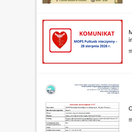
M
i
O