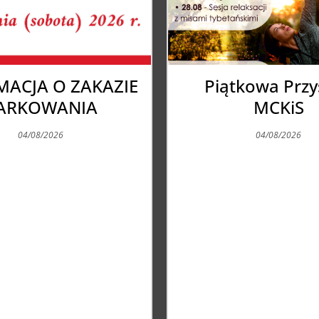
tkowa Przystań
Rekomendacje d
MCKiS
w związku z f
upałów
04/08/2026
04/08/2026