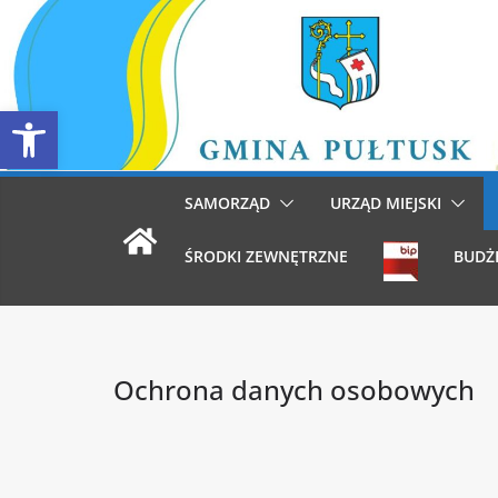
Przejdź
do
treści
Otwórz pasek narzędzi
SAMORZĄD
URZĄD MIEJSKI
ŚRODKI ZEWNĘTRZNE
BUDŻ
Ochrona danych osobowych