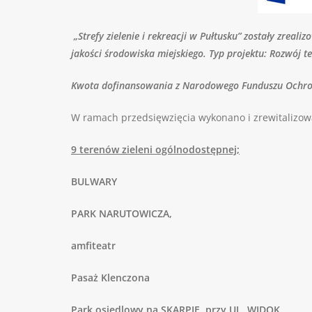
„Strefy zielenie i rekreacji w Pułtusku” zostały zrea
jakości środowiska miejskiego. Typ projektu: Rozwój t
Kwota dofinansowania z Narodowego Funduszu Ochron
W ramach przedsięwzięcia wykonano i zrewitalizow
9 terenów zieleni ogólnodostępnej;
BULWARY
PARK NARUTOWICZA,
amfiteatr
Pasaż Klenczona
Park osiedlowy na SKARPIE przy UL. WIDOK