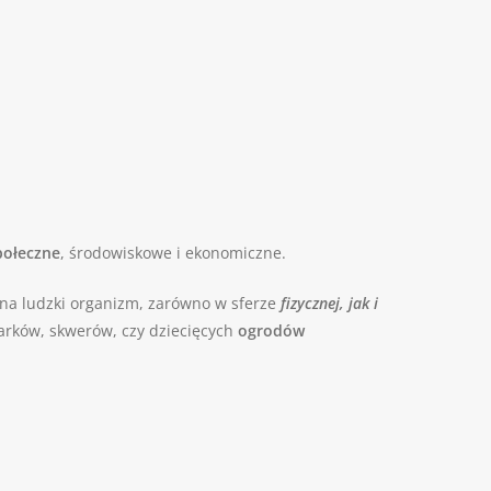
połeczne
, środowiskowe i ekonomiczne.
na ludzki organizm, zarówno w sferze
fizycznej, jak i
arków, skwerów, czy dziecięcych
ogrodów