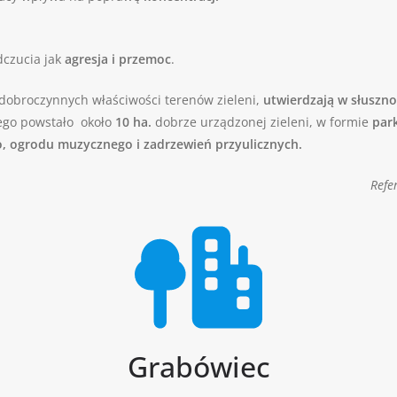
czucia jak
agresja i przemoc
.
obroczynnych właściwości terenów zieleni,
utwierdzają w słuszno
órego powstało około
10 ha.
dobrze urządzonej zieleni, w formie
par
, ogrodu muzycznego i zadrzewień przyulicznych.
Refe
Grabówiec