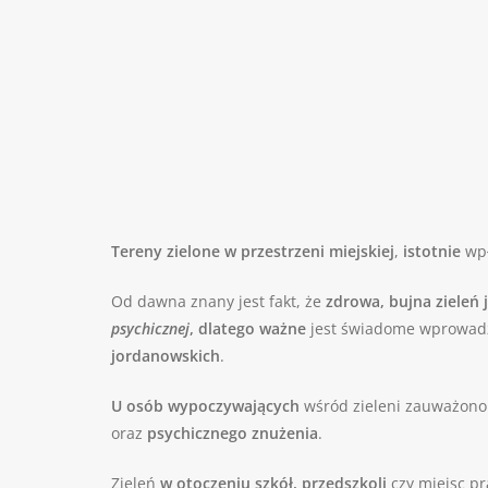
Tereny zielone w przestrzeni miejskiej
,
istotnie
wpł
Od dawna znany jest fakt, że
zdrowa, bujna zieleń 
psychicznej
, dlatego ważne
jest świadome wprowadz
jordanowskich
.
U osób wypoczywających
wśród zieleni zauważon
oraz
psychicznego znużenia
.
Zieleń
w otoczeniu szkół, przedszkoli
czy miejsc p