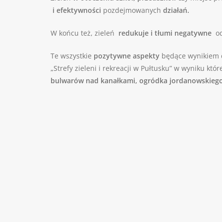
i efektywności
pozdejmowanych
działań.
W końcu też, zieleń
redukuje i tłumi negatywne
od
Te wszystkie
pozytywne aspekty
będące wynikiem d
„Strefy zieleni i rekreacji w Pułtusku” w wyniku kt
bulwarów nad kanałkami, ogródka jordanowskiego