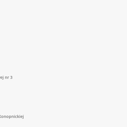
ej nr 3
 Konopnickiej