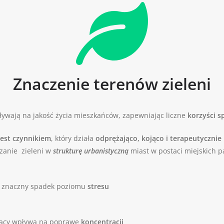
Znaczenie terenów zieleni
ywają na jakość życia mieszkańców, zapewniając liczne
korzyści s
jest czynnikiem
, który działa
odprężająco, kojąco i terapeutycznie
anie zieleni w
strukturę urbanistyczną
miast w postaci miejskich p
o znaczny spadek poziomu
stresu
racy wpływa na poprawę
koncentracji