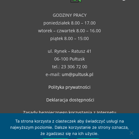
GODZINY PRACY
poniedziałek 8.00 – 17.00
wtorek – czwartek 8.00 – 16.00
piątek 8.00 – 15:00
ul. Rynek – Ratusz 41
06-100 Pułtusk
tel.: 23 306 72 00
e–mail:
um@pultusk.pl
Polityka prywatności
Deklaracja dostępności
Zasady bezpiecznego korzystania z Internetu
Ta strona korzysta z ciasteczek aby świadczyć usługi na
najwyższym poziomie. Dalsze korzystanie ze strony oznacza,
że zgadzasz się na ich użycie.