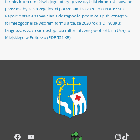
formie, która umożliwia jego odczyt przez czytniki ekranu stosowane
przez osoby ze szczególnymi potrzebami za 2020 rok (PDF 65KB)
Raport o stanie zapewniania dostępności podmiotu publicznego w
formie zgodnej ze wzorem formularza, za 2020 rok (PDF 973KB)
Diagnoza w zakresie dostępności alternatywnej w obiektach Urzędu
Miejskiego w Pułtusku (PDF 554 KB)
Facebook
YouTube
Instag
TikT