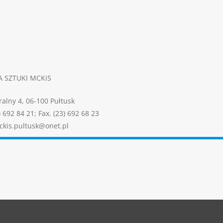
A SZTUKI MCKiS
tralny 4, 06-100 Pułtusk
) 692 84 21; Fax. (23) 692 68 23
ckis.pultusk@onet.pl