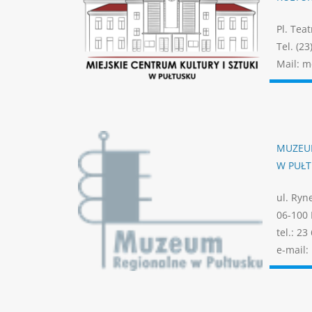
Pl. Tea
Tel. (23
Mail: m
MUZEU
W PUŁ
ul. Ryn
06-100 
tel.: 23
e-mail