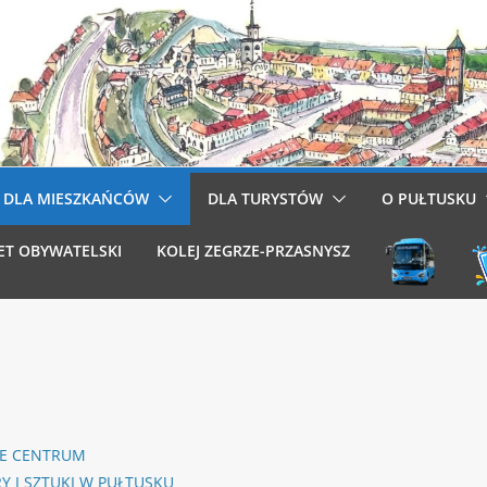
DLA MIESZKAŃCÓW
DLA TURYSTÓW
O PUŁTUSKU
ET OBYWATELSKI
KOLEJ ZEGRZE-PRZASNYSZ
IE CENTRUM
Y I SZTUKI W PUŁTUSKU