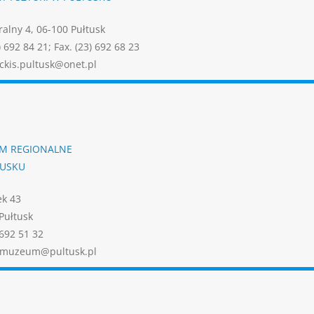
tralny 4, 06-100 Pułtusk
) 692 84 21; Fax. (23) 692 68 23
ckis.pultusk@onet.pl
M REGIONALNE
TUSKU
ek 43
Pułtusk
 692 51 32
: muzeum@pultusk.pl