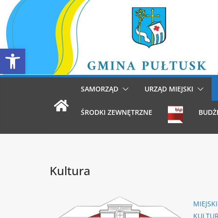
Przejdź
do
treści
Otwórz pasek narzędzi
SAMORZĄD
URZĄD MIEJSKI
ŚRODKI ZEWNĘTRZNE
BUDŻ
Kultura
MIEJSK
KULTUR