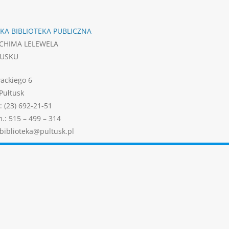
KA BIBLIOTEKA PUBLICZNA
ACHIMA LELEWELA
TUSKU
wackiego 6
Pułtusk
: (23) 692-21-51
m.: 515 – 499 – 314
 biblioteka@pultusk.pl