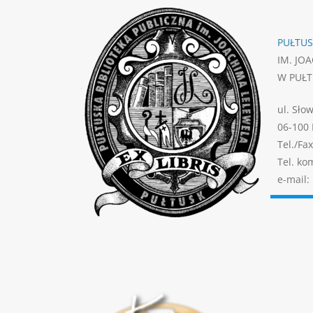
PUŁTUS
IM. JO
W PUŁ
ul. Sło
06-100 
Tel./Fax
Tel. ko
e-mail: