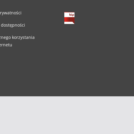
prywatności
 dostępności
znego korzystania
ternetu