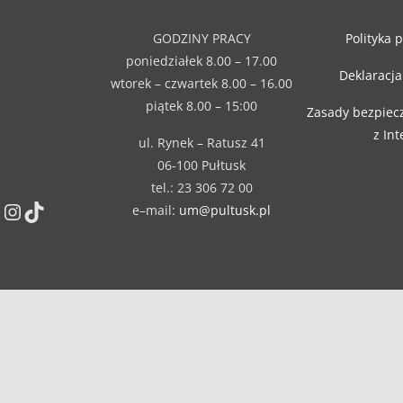
GODZINY PRACY
Polityka 
poniedziałek 8.00 – 17.00
Deklaracja
wtorek – czwartek 8.00 – 16.00
piątek 8.00 – 15:00
Zasady bezpiec
z In
ul. Rynek – Ratusz 41
06-100 Pułtusk
tel.: 23 306 72 00
Instagram
TikTok
e–mail:
um@pultusk.pl