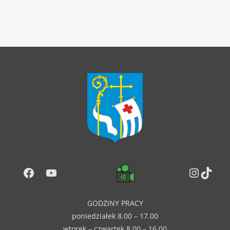
Facebook
YouTube
Instag
TikT
GODZINY PRACY
poniedziałek 8.00 – 17.00
wtorek – czwartek 8.00 – 16.00