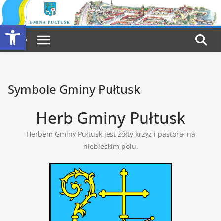
Przejdź
do
Otwórz pasek narzędzi
treści
Symbole Gminy Pułtusk
Herb Gminy Pułtusk
Herbem Gminy Pułtusk jest żółty krzyż i pastorał na
niebieskim polu.