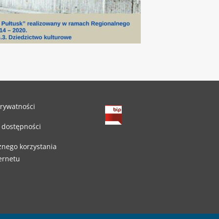
prywatności
 dostępności
znego korzystania
ternetu