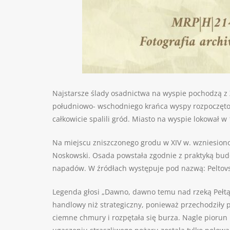
Najstarsze ślady osadnictwa na wyspie pochodzą z 
południowo- wschodniego krańca wyspy rozpoczęto oko
całkowicie spalili gród. Miasto na wyspie lokował w
Na miejscu zniszczonego grodu w XIV w. wzniesion
Noskowski. Osada powstała zgodnie z praktyką budo
napadów. W źródłach występuje pod nazwą: Peltovsk
Legenda głosi „Dawno, dawno temu nad rzeką Pełtą,
handlowy niż strategiczny, ponieważ przechodziły p
ciemne chmury i rozpętała się burza. Nagle piorun u