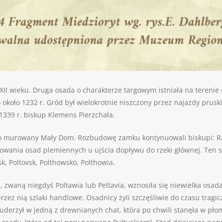
XII wieku. Druga osada o charakterze targowym istniała na tereni
ło 1232 r. Gród był wielokrotnie niszczony przez najazdy pruskie, 
 1339 r. biskup Klemens Pierzchała.
o murowany Mały Dom. Rozbudowę zamku kontynuowali biskupi: Rafa
wania osad plemiennych u ujścia dopływu do rzeki głównej. Ten s
, Poltovsk, Polthowsko, Polthowia.
 zwaną niegdyś Poltawia lub Peltavia, wznosiła się niewielka osad
rzez nią szlaki handlowe. Osadnicy żyli szczęśliwie do czasu tra
derzył w jedną z drewnianych chat, która po chwili stanęła w płomi