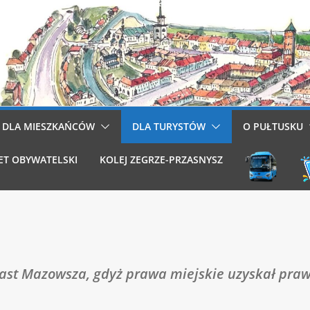
DLA MIESZKAŃCÓW
DLA TURYSTÓW
O PUŁTUSKU
ET OBYWATELSKI
KOLEJ ZEGRZE-PRZASNYSZ
iast Mazowsza, gdyż prawa miejskie uzyskał praw