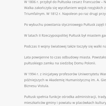
W 1806 r. przybył do Pułtuska cesarz Francuzów – 
Walka zakończyła się wycofaniem wojsk rosyjskich 
Triumfalnym. W 1812 r. Napoleon po raz drugi przy
Po wybuchu powstania styczniowego Pułtusk zajęli R
W latach II Rzeczypospolitej Pułtusk był miastem g
Podczas II wojny światowej także toczyły się walki 
Lata powojenne to czas odbudowy miasta. Powstało 
pułtuskiego zamku na siedzibę Domu Polonii.
W 1994 r. z inicjatywy profesorów Uniwersytetu Wa
późniejszych w Akademię Humanistyczną im. A. Giey
Biznesu Vistula.
Pułtusk spełnia funkcje ośrodka administracji, tr
mieszkańców gminy i powiatu w placówkach kultury, 