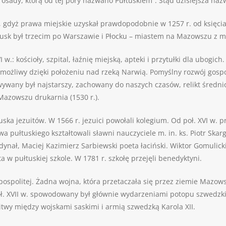
 osady, którą od tej pory nazwano Pułtuskiem”. Stąd dzisiejsza naz
, gdyż prawa miejskie uzyskał prawdopodobnie w 1257 r. od księcia
tusk był trzecim po Warszawie i Płocku – miastem na Mazowszu z m
.: kościoły, szpital, łaźnię miejską, apteki i przytułki dla ubogic
ył możliwy dzięki położeniu nad rzeką Narwią. Pomyślny rozwój gosp
wywany był najstarszy, zachowany do naszych czasów, relikt średniow
 Mazowszu drukarnia (1530 r.).
ka jezuitów. W 1566 r. jezuici powołali kolegium. Od poł. XVI w. prz
a pułtuskiego kształtowali sławni nauczyciele m. in. ks. Piotr Skarg
rdynał, Maciej Kazimierz Sarbiewski poeta łaciński. Wiktor Gomulic
 w pułtuskiej szkole. W 1781 r. szkołę przejęli benedyktyni.
ospolitej. Żadna wojna, która przetaczała się przez ziemie Mazows
oł. XVII w. spowodowany był głównie wydarzeniami potopu szwedzkieg
bitwy między wojskami saskimi i armią szwedzką Karola XII.