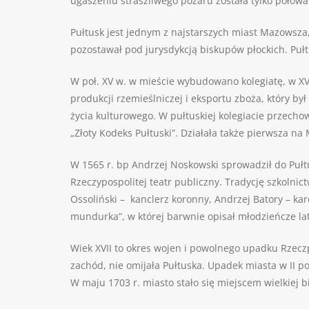
ugaszeniu straszliwego pożaru została tylko połowa
Pułtusk jest jednym z najstarszych miast Mazowsza
pozostawał pod jurysdykcją biskupów płockich. Puł
W poł. XV w. w mieście wybudowano kolegiatę, w XVI w
produkcji rzemieślniczej i eksportu zboża, który b
życia kulturowego. W pułtuskiej kolegiacie przecho
„Złoty Kodeks Pułtuski”. Działała także pierwsza na
W 1565 r. bp Andrzej Noskowski sprowadził do Pułtus
Rzeczypospolitej teatr publiczny. Tradycję szkolnictw
Ossoliński – kanclerz koronny, Andrzej Batory – ka
mundurka”, w której barwnie opisał młodzieńcze lata
Wiek XVII to okres wojen i powolnego upadku Rzeczp
zachód, nie omijała Pułtuska. Upadek miasta w II p
W maju 1703 r. miasto stało się miejscem wielkiej 