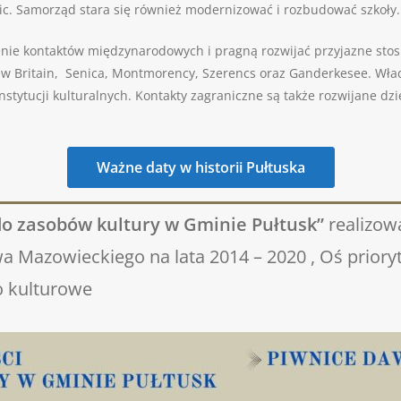
ic. Samorząd stara się również modernizować i rozbudować szkoły.
nie kontaktów międzynarodowych i pragną rozwijać przyjazne stos
ew Britain, Senica, Montmorency, Szerencs oraz Ganderkesee. Wład
stytucji kulturalnych. Kontakty zagraniczne są także rozwijane dz
Ważne daty w historii Pułtuska
 do zasobów kultury w Gminie Pułtusk”
realizo
Mazowieckiego na lata 2014 – 2020 , Oś priory
o kulturowe