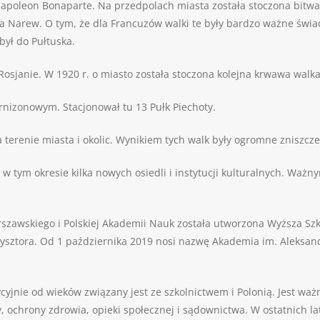
Napoleon Bonaparte. Na przedpolach miasta została stoczona bitw
za Narew. O tym, że dla Francuzów walki te były bardzo ważne świ
był do Pułtuska.
osjanie. W 1920 r. o miasto została stoczona kolejna krwawa walka
arnizonowym. Stacjonował tu 13 Pułk Piechoty.
na terenie miasta i okolic. Wynikiem tych walk były ogromne zniszcze
w tym okresie kilka nowych osiedli i instytucji kulturalnych. Waż
rszawskiego i Polskiej Akademii Nauk została utworzona Wyższa Sz
sztora. Od 1 października 2019 nosi nazwę Akademia im. Aleksandr
adycyjnie od wieków związany jest ze szkolnictwem i Polonią. Jest
ochrony zdrowia, opieki społecznej i sądownictwa. W ostatnich la