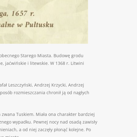
e obecnego Starego Miasta. Budowę grodu
jaćwińskie i litewskie. W 1368 r. Litwini
ł Leszczyński, Andrzej Krzycki, Andrzej
posób rozmieszczania chronił ją od nagłych
a zwana Tuskiem. Miała ona charakter bardziej
gicznego wypadku. Pewnej nocy nad osadą zawisły
eniach, a od niej zaczęły płonąć kolejne. Po