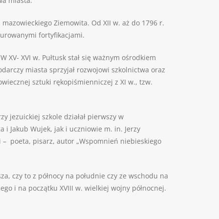
wa miasta.
 mazowieckiego Ziemowita. Od XII w. aż do 1796 r.
urowanymi fortyfikacjami.
h. W XV- XVI w. Pułtusk stał się ważnym ośrodkiem
odarczy miasta sprzyjał rozwojowi szkolnictwa oraz
iecznej sztuki rękopiśmienniczej z XI w., tzw.
y jezuickiej szkole działał pierwszy w
a i Jakub Wujek, jak i uczniowie m. in. Jerzy
ki – poeta, pisarz, autor „Wspomnień niebieskiego
za, czy to z północy na południe czy ze wschodu na
o i na początku XVIII w. wielkiej wojny północnej.