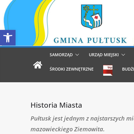
Przejdź
do
treści
Otwórz pasek narzędzi
SAMORZĄD
URZĄD MIEJSKI
ŚRODKI ZEWNĘTRZNE
BUDŻ
Historia Miasta
Pułtusk jest jednym z najstarszych m
mazowieckiego Ziemowita.