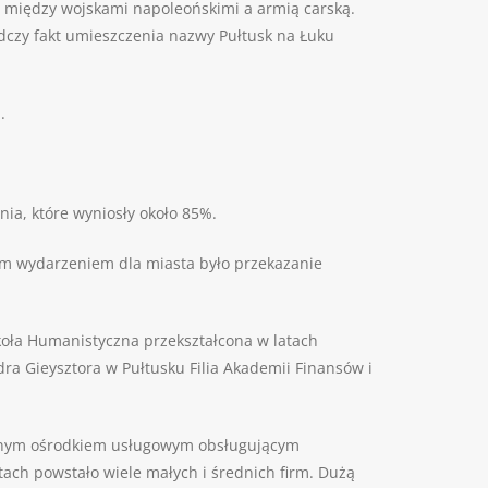
a między wojskami napoleońskimi a armią carską.
adczy fakt umieszczenia nazwy Pułtusk na Łuku
.
nia, które wyniosły około 85%.
nym wydarzeniem dla miasta było przekazanie
koła Humanistyczna przekształcona w latach
a Gieysztora w Pułtusku Filia Akademii Finansów i
 ważnym ośrodkiem usługowym obsługującym
tach powstało wiele małych i średnich firm. Dużą