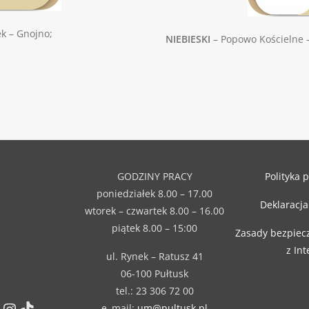
ek – Gnojno;
NIEBIESKI
– Popowo Kościelne 
GODZINY PRACY
Polityka 
poniedziałek 8.00 – 17.00
Deklaracja
wtorek – czwartek 8.00 – 16.00
piątek 8.00 – 15:00
Zasady bezpiec
z In
ul. Rynek – Ratusz 41
06-100 Pułtusk
tel.: 23 306 72 00
Instagram
TikTok
e–mail:
um@pultusk.pl