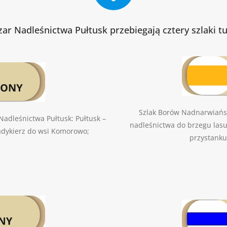
ar Nadleśnictwa Pułtusk przebiegają cztery szlaki t
Szlak Borów Nadnarwiański
Nadleśnictwa Pułtusk: Pułtusk –
nadleśnictwa do brzegu lasu
Sadykierz do wsi Komorowo;
przystanku