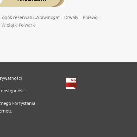
– obok rezerwatu „Stawinoga” – Drwały – Pniewo –
Wielątki Folwark;
prywatności
 dostępności
znego korzystania
ternetu