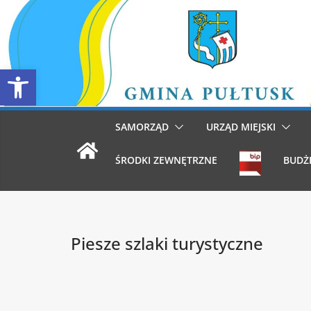
Przejdź
do
treści
Otwórz pasek narzędzi
SAMORZĄD
URZĄD MIEJSKI
ŚRODKI ZEWNĘTRZNE
BUDŻ
Piesze szlaki turystyczne