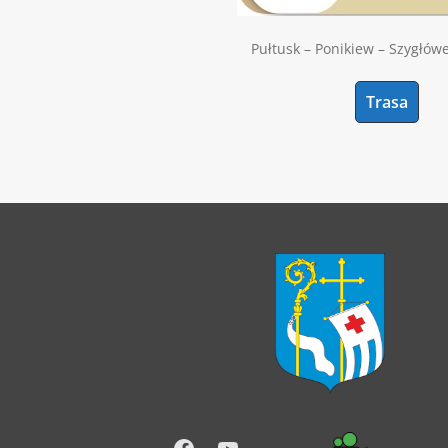
Pułtusk – Ponikiew – Szygłów
Trasa
Facebook
YouTube