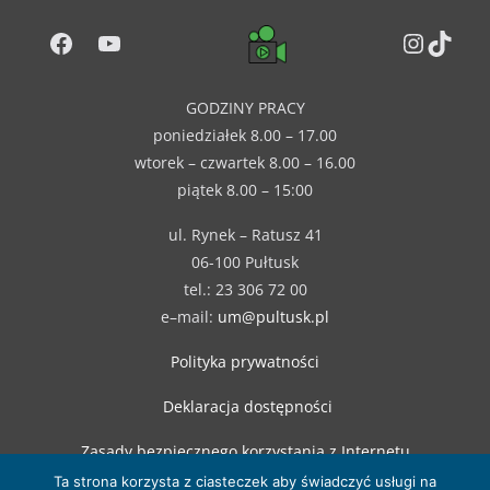
Facebook
YouTube
Instag
TikT
GODZINY PRACY
poniedziałek 8.00 – 17.00
wtorek – czwartek 8.00 – 16.00
piątek 8.00 – 15:00
ul. Rynek – Ratusz 41
06-100 Pułtusk
tel.: 23 306 72 00
e–mail:
um@pultusk.pl
Polityka prywatności
Deklaracja dostępności
Zasady bezpiecznego korzystania z Internetu
Ta strona korzysta z ciasteczek aby świadczyć usługi na