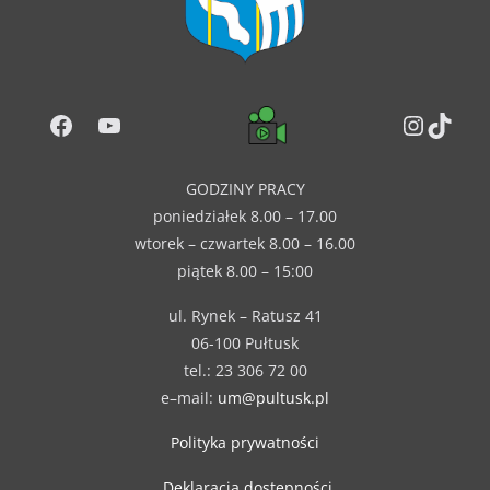
Facebook
YouTube
Instag
TikT
GODZINY PRACY
poniedziałek 8.00 – 17.00
wtorek – czwartek 8.00 – 16.00
piątek 8.00 – 15:00
ul. Rynek – Ratusz 41
06-100 Pułtusk
tel.: 23 306 72 00
e–mail:
um@pultusk.pl
Polityka prywatności
Deklaracja dostępności