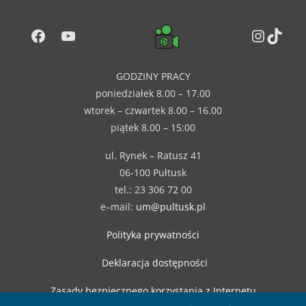
Facebook
YouTube
Instag
TikT
GODZINY PRACY
poniedziałek 8.00 – 17.00
wtorek – czwartek 8.00 – 16.00
piątek 8.00 – 15:00
ul. Rynek – Ratusz 41
06-100 Pułtusk
tel.: 23 306 72 00
e–mail:
um@pultusk.pl
Polityka prywatności
Deklaracja dostępności
Zasady bezpiecznego korzystania z Internetu