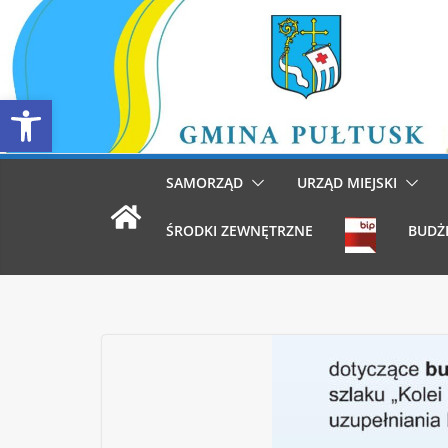
Przejdź
do
treści
Otwórz pasek narzędzi
SAMORZĄD
URZĄD MIEJSKI
ŚRODKI ZEWNĘTRZNE
BUDŻ