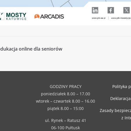
dukacja online dla seniorów
GODZINY PRACY
Polityka 
poniedziałek 8.00 – 17.00
Deklaracja
wtorek – czwartek 8.00 – 16.00
piątek 8.00 – 15:00
Zasady bezpiec
z In
ul. Rynek – Ratusz 41
06-100 Pułtusk