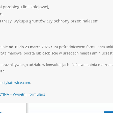
przebiegu linii kolejowej,
m,
gu trasy, wykupu gruntów czy ochrony przed hałasem.
minie
od 10 do 23 marca 2026 r.
za pośrednictwem formularza ankie
gą mailową, pocztą lub osobiście w urzędach miast i gmin uczest
oraz aktywnego udziału w konsultacjach. Państwa opinia ma znacz
sza.
mostykatowice.com
.
JNA – Wypełnij formularz