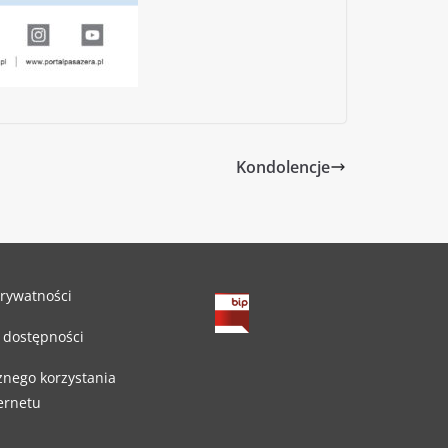
Kondolencje
prywatności
 dostępności
znego korzystania
ternetu