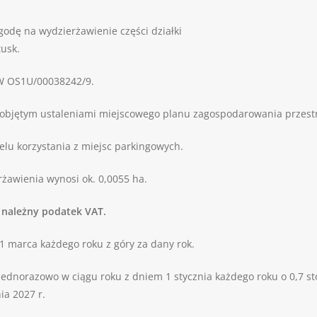
godę na wydzierżawienie części działki
tusk.
KW OS1U/00038242/9.
ieobjętym ustaleniami miejscowego planu zagospodarowania przest
elu korzystania z miejsc parkingowych.
żawienia wynosi ok. 0,0055 ha.
+ należny podatek VAT.
 marca każdego roku z góry za dany rok.
ednorazowo w ciągu roku z dniem 1 stycznia każdego roku o 0,7 s
ia 2027 r.