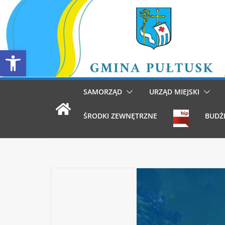
Przejdź
do
treści
Otwórz pasek narzędzi
SAMORZĄD
URZĄD MIEJSKI
ŚRODKI ZEWNĘTRZNE
BUDŻ