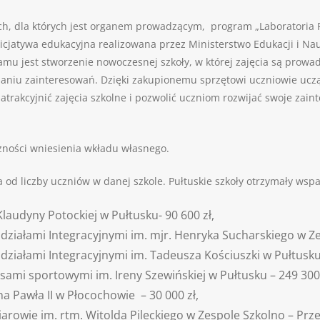
h, dla których jest organem prowadzącym, program „Laboratoria Pr
 inicjatywa edukacyjna realizowana przez Ministerstwo Edukacji i 
amu jest stworzenie nowoczesnej szkoły, w której zajęcia są prow
wijaniu zainteresowań. Dzięki zakupionemu sprzętowi uczniowie uc
atrakcyjnić zajęcia szkolne i pozwolić uczniom rozwijać swoje zai
czności wniesienia wkładu własnego.
od liczby uczniów w danej szkole. Pułtuskie szkoły otrzymały wsp
laudyny Potockiej w Pułtusku- 90 600 zł,
ziałami Integracyjnymi im. mjr. Henryka Sucharskiego w Zes
ziałami Integracyjnymi im. Tadeusza Kościuszki w Pułtusku 
sami sportowymi im. Ireny Szewińskiej w Pułtusku – 249 300
a Pawła II w Płocochowie – 30 000 zł,
rowie im. rtm. Witolda Pileckiego w Zespole Szkolno – Prz