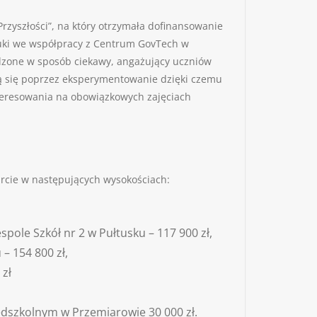
zyszłości”, na który otrzymała dofinansowanie
Nauki we współpracy z Centrum GovTech w
adzone w sposób ciekawy, angażujący uczniów
zą się poprzez eksperymentowanie dzięki czemu
nteresowania na obowiązkowych zajęciach
arcie w następujących wysokościach:
pole Szkół nr 2 w Pułtusku – 117 900 zł,
– 154 800 zł,
 zł
edszkolnym w Przemiarowie 30 000 zł.