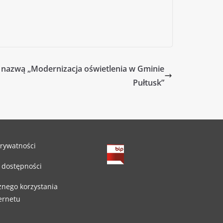
nazwą „Modernizacja oświetlenia w Gminie
Pułtusk”
prywatności
 dostępności
znego korzystania
ternetu