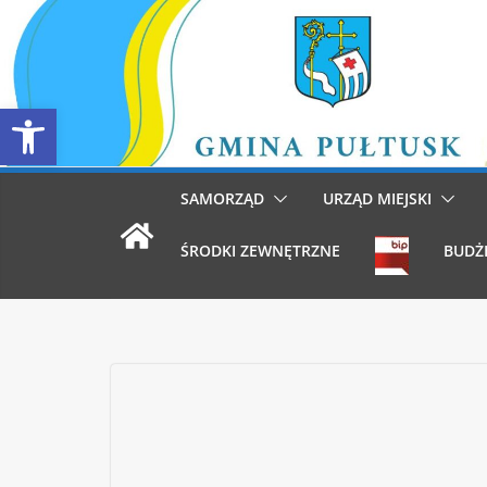
Przejdź
do
treści
Otwórz pasek narzędzi
SAMORZĄD
URZĄD MIEJSKI
ŚRODKI ZEWNĘTRZNE
BUDŻ