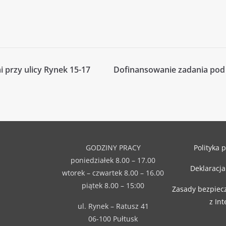
 przy ulicy Rynek 15-17
Dofinansowanie zadania pod 
GODZINY PRACY
Polityka 
poniedziałek 8.00 – 17.00
Deklaracja
wtorek – czwartek 8.00 – 16.00
piątek 8.00 – 15:00
Zasady bezpiec
z In
ul. Rynek – Ratusz 41
06-100 Pułtusk