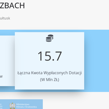
CZBACH
ułtusk
15.7
Łączna Kwota Wypłaconych Dotacji
ów
(W Mln ZŁ)