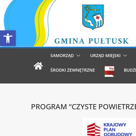
Przejdź
do
treści
Otwórz pasek narzędzi
SAMORZĄD
URZĄD MIEJSKI
ŚRODKI ZEWNĘTRZNE
BUDŻ
PROGRAM “CZYSTE POWIETRZ