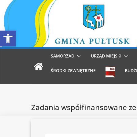
Przejdź
do
treści
Otwórz pasek narzędzi
SAMORZĄD
URZĄD MIEJSKI
ŚRODKI ZEWNĘTRZNE
BUDŻ
Zadania współfinansowane ze