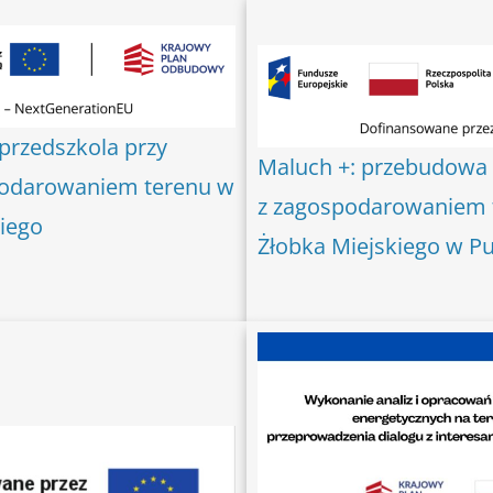
przedszkola przy
Maluch +: przebudowa b
spodarowaniem terenu w
z zagospodarowaniem te
kiego
Żłobka Miejskiego w P