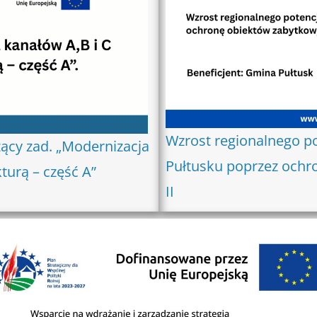
Wzrost regionalnego po
ący zad. „Modernizacja
Pułtusku poprzez ochr
kturą – część A”
II