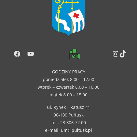
Facebook
YouTube
Instag
TikT
GODZINY PRACY
poniedziałek 8.00 – 17.00
wtorek – czwartek 8.00 – 16.00
piątek 8.00 – 15:00
ul. Rynek – Ratusz 41
06-100 Pułtusk
tel.: 23 306 72 00
e–mail:
um@pultusk.pl