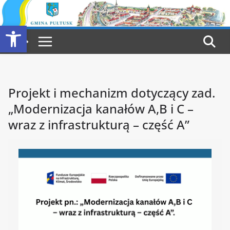
Przejdź
do
Otwórz pasek narzędzi
treści
Projekt i mechanizm dotyczący zad.
„Modernizacja kanałów A,B i C –
wraz z infrastrukturą – część A”