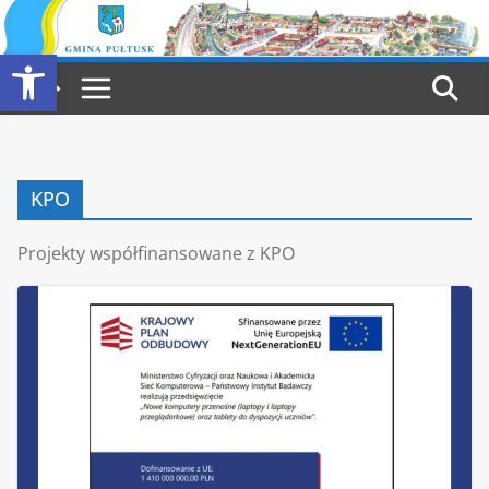
Przejdź
do
Otwórz pasek narzędzi
treści
KPO
Projekty współfinansowane z KPO