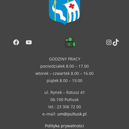
Facebook
YouTube
Instag
TikT
GODZINY PRACY
poniedziałek 8.00 – 17.00
wtorek – czwartek 8.00 – 16.00
piątek 8.00 – 15:00
ul. Rynek – Ratusz 41
06-100 Pułtusk
tel.: 23 306 72 00
e–mail:
um@pultusk.pl
Polityka prywatności