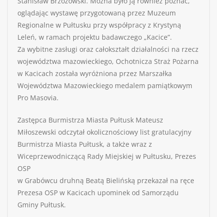
Stanisław Brzozowski. Można było ją również poznać,
oglądając wystawę przygotowaną przez Muzeum
Regionalne w Pułtusku przy współpracy z Krystyną
Leleń, w ramach projektu badawczego „Kacice”.
Za wybitne zasługi oraz całokształt działalności na rzecz
województwa mazowieckiego, Ochotnicza Straż Pożarna
w Kacicach została wyróżniona przez Marszałka
Województwa Mazowieckiego medalem pamiątkowym
Pro Masovia.
Zastępca Burmistrza Miasta Pułtusk Mateusz
Miłoszewski odczytał okolicznościowy list gratulacyjny
Burmistrza Miasta Pułtusk, a także wraz z
Wiceprzewodniczącą Rady Miejskiej w Pułtusku, Prezes
OSP
w Grabówcu druhną Beatą Bielińską przekazał na ręce
Prezesa OSP w Kacicach upominek od Samorządu
Gminy Pułtusk.