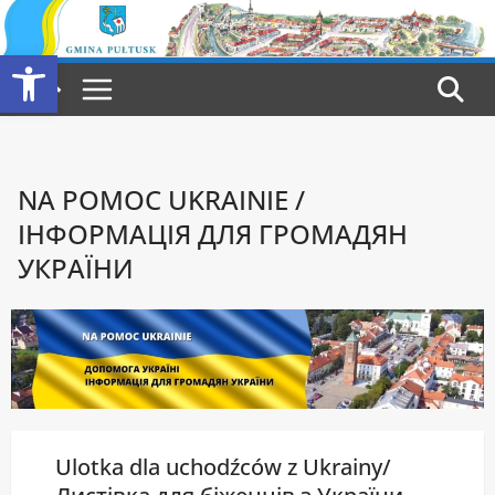
Przejdź
do
Otwórz pasek narzędzi
treści
NA POMOC UKRAINIE /
ІНФОРМАЦІЯ ДЛЯ ГРОМАДЯН
УКРАЇНИ
Ulotka dla uchodźców z Ukrainy/