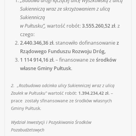
„Budowa drogi łączącej ulicę Wyszkowską z ulicą
Sukienniczą wraz ze skrzyżowaniem z ulicą
Sukienniczą
w Pułtusku
”
,
wartość robót:
3.555.260,52 zł
. z
czego:
2.440.346,36 zł.
stanowiło dofinansowanie
z
Rządowego Funduszu Rozwoju Dróg,
1 114 914,16 zł.
– finansowane ze
środków
własne Gminy Pułtusk
.
2. „Rozbudowa odcinka ulicy Sukienniczej wraz z ulicą
Zaułek w Pułtusku”
wartość robót:
1.394.234,42 zł.
–
prace zostały sfinansowane ze środków własnych
Gminy Pułtusk.
Wydział Inwestycji i Pozyskiwania Środków
Pozabudżetowych