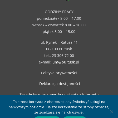
GODZINY PRACY
poniedziałek 8.00 – 17.00
wtorek – czwartek 8.00 – 16.00
piątek 8.00 – 15:00
ul. Rynek – Ratusz 41
06-100 Pułtusk
tel.: 23 306 72 00
e–mail:
um@pultusk.pl
Polityka prywatności
Deklaracja dostępności
Zasady bezpiecznego korzystania z Internetu
Ta strona korzysta z ciasteczek aby świadczyć usługi na
najwyższym poziomie. Dalsze korzystanie ze strony oznacza,
że zgadzasz się na ich użycie.