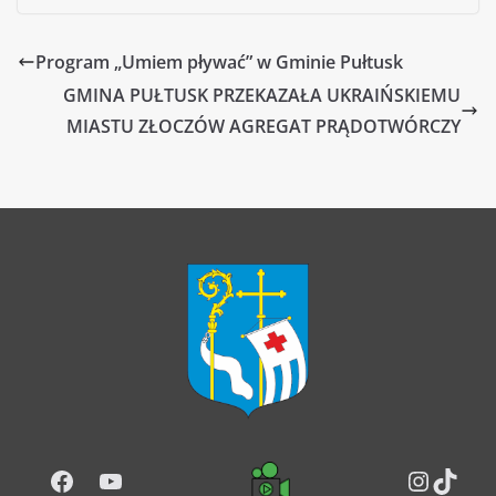
Program „Umiem pływać” w Gminie Pułtusk
GMINA PUŁTUSK PRZEKAZAŁA UKRAIŃSKIEMU
MIASTU ZŁOCZÓW AGREGAT PRĄDOTWÓRCZY
Facebook
YouTube
Instag
TikT