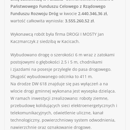
Państwowego Funduszu Celowego
z Rządowego
Funduszu Rozwoju Dróg
w kwocie
2.440.346,36 zł,
wartość całkowita wyniosła:
3.555.260,52 zł
.
Wykonawcą robót była firma DROGI I MOSTY Jan
Kaczmarczyk z siedzibą w Kacicach.
Wybudowano drogę o szerokości 6 m wraz z zatokami
postojowymi o głębokości 2.5 i 5 m, chodnikami
i zjazdami na posesje przyległe do pasa drogowego.
Długość wybudowanego odcinka to 411 m.
Na drodze DW 618 znajduje się pas wyłączeń a na
wlocie drogi gminnej wykonana jest wysepka dzieląca.
W ramach inwestycji zrealizowano: roboty ziemne,
przebudowę kolidujących sieci elektroenergetycznych i
telekomunikacyjnych, oświetlenie uliczne, kanał
technologiczny, powierzchniowy system odwodnienia,
nawierzchnie oraz oznakowanie drogowe.