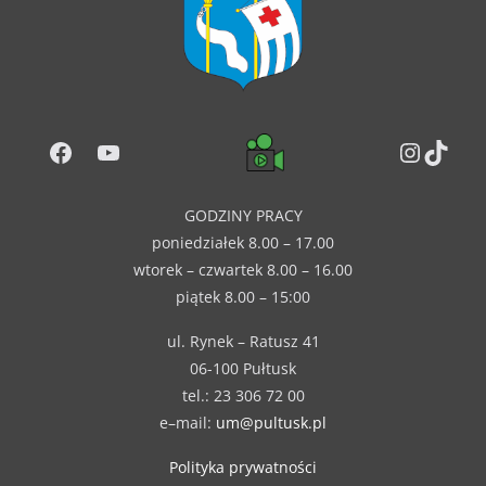
Facebook
YouTube
Instag
TikT
GODZINY PRACY
poniedziałek 8.00 – 17.00
wtorek – czwartek 8.00 – 16.00
piątek 8.00 – 15:00
ul. Rynek – Ratusz 41
06-100 Pułtusk
tel.: 23 306 72 00
e–mail:
um@pultusk.pl
Polityka prywatności