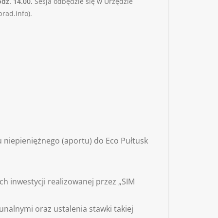
odz. 14.00.
Sesja odbędzie się w Urzędzie
rad.info).
 niepieniężnego (aportu) do Eco Pułtusk
h inwestycji realizowanej przez „SIM
alnymi oraz ustalenia stawki takiej