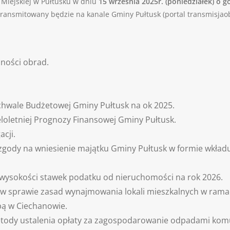
 Miejskiej w Pułtusku w dniu
15 września 2025r.
(poniedziałek) o g
 transmitowany będzie na kanale Gminy Pułtusk (portal transmisjaob
cności obrad.
chwale Budżetowej Gminy Pułtusk na ok 2025.
loletniej Prognozy Finansowej Gminy Pułtusk.
acji.
zgody na wniesienie majątku Gminy Pułtusk w formie wkładu
 wysokości stawek podatku od nieruchomości na rok 2026.
 w sprawie zasad wynajmowania lokali mieszkalnych w ramac
bą w Ciechanowie.
tody ustalenia opłaty za zagospodarowanie odpadami komun