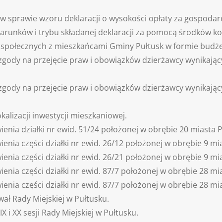
ę w sprawie wzoru deklaracji o wysokości opłaty za gospo
arunków i trybu składanej deklaracji za pomocą środków kom
i społecznych z mieszkańcami Gminy Pułtusk w formie budż
zgody na przejęcie praw i obowiązków dzierżawcy wynikają
zgody na przejęcie praw i obowiązków dzierżawcy wynikają
kalizacji inwestycji mieszkaniowej.
enia działki nr ewid. 51/24 położonej w obrębie 20 miasta P
enia części działki nr ewid. 26/12 położonej w obrębie 9 mia
enia części działki nr ewid. 26/21 położonej w obrębie 9 mia
enia części działki nr ewid. 87/7 położonej w obrębie 28 mia
enia części działki nr ewid. 87/7 położonej w obrębie 28 mia
ał Rady Miejskiej w Pułtusku.
IX i XX sesji Rady Miejskiej w Pułtusku.