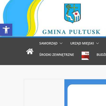
Przejdź
do
treści
Otwórz pasek narzędzi
SAMORZĄD
URZĄD MIEJSKI
ŚRODKI ZEWNĘTRZNE
BUDŻ