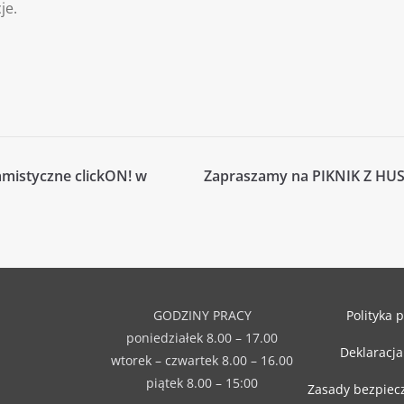
je.
amistyczne clickON! w
Zapraszamy na PIKNIK Z HUS
GODZINY PRACY
Polityka 
poniedziałek 8.00 – 17.00
Deklaracja
wtorek – czwartek 8.00 – 16.00
piątek 8.00 – 15:00
Zasady bezpiec