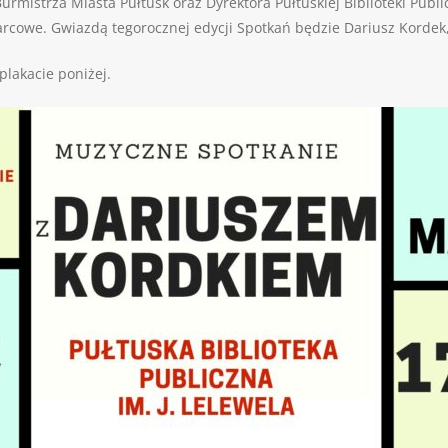
urmistrza Miasta Pułtusk oraz Dyrektora Pułtuskiej Biblioteki Publ
cowe. Gwiazdą tegorocznej edycji Spotkań będzie Dariusz Kordek,
plakacie poniżej.