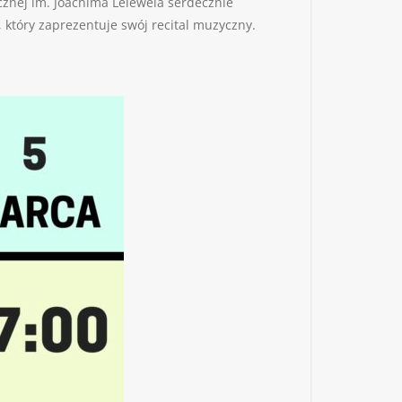
icznej im. Joachima Lelewela serdecznie
 który zaprezentuje swój recital muzyczny.