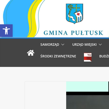
Przejdź
do
treści
Otwórz pasek narzędzi
SAMORZĄD
URZĄD MIEJSKI
ŚRODKI ZEWNĘTRZNE
BUDŻ