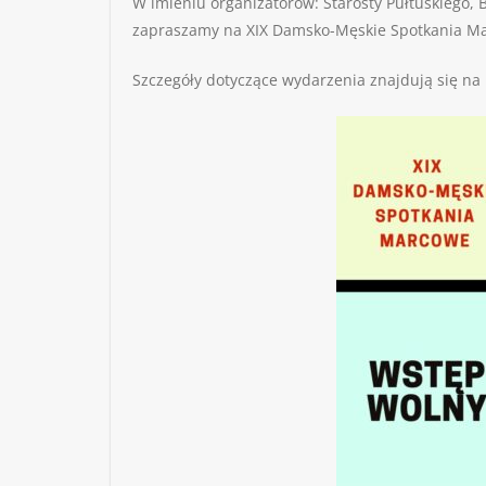
W imieniu organizatorów: Starosty Pułtuskiego, B
zapraszamy na XIX Damsko-Męskie Spotkania Mar
Szczegóły dotyczące wydarzenia znajdują się na 