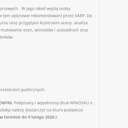
ursowych . W jego skład wejdą osoby
u, w tym sędziowie rekomendowani przez SARP. Do
u oraz przyjętymi kryteriami oceny, analiza
formułowanie ocen, wniosków i uzasadnień oraz
tników.
rzestrzeni publicznych.
SOWYM.
Podpisany i wypełniony druk WNIOSKU o
koły) należy dostarczyć na biuro podawcze
w terminie do 9 lutego 2026 r.