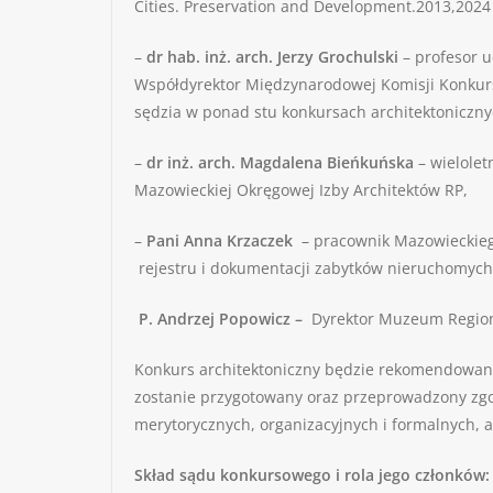
Cities. Preservation and Development.2013,2024
–
dr hab. inż. arch. Jerzy Grochulski
– profesor u
Współdyrektor Międzynarodowej Komisji Konkurso
sędzia w ponad stu konkursach architektonicznyc
–
dr inż. arch. Magdalena Bieńkuńska
– wielolet
Mazowieckiej Okręgowej Izby Architektów RP,
–
Pani Anna Krzaczek
– pracownik Mazowieckiego
rejestru i dokumentacji zabytków nieruchomych
P. Andrzej Popowicz –
Dyrektor Muzeum Region
Konkurs architektoniczny będzie rekomendowany 
zostanie przygotowany oraz przeprowadzony zg
merytorycznych, organizacyjnych i formalnych, a
Skład sądu konkursowego i rola jego członków: