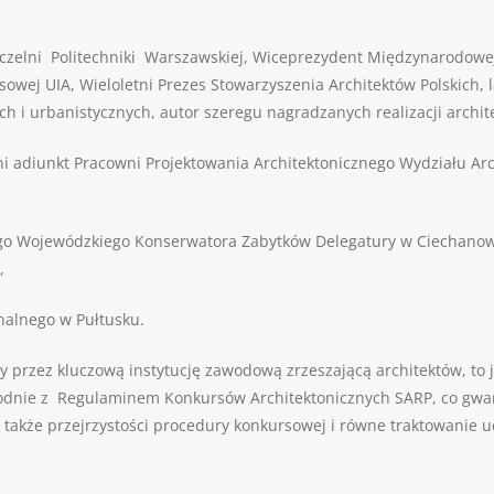
czelni Politechniki Warszawskiej, Wiceprezydent Międzynarodowej U
wej UIA, Wieloletni Prezes Stowarzyszenia Architektów Polskich, 
h i urbanistycznych, autor szeregu nagradzanych realizacji archit
ni adiunkt Pracowni Projektowania Architektonicznego Wydziału Arc
 Wojewódzkiego Konserwatora Zabytków Delegatury w Ciechanowie
,
alnego w Pułtusku.
przez kluczową instytucję zawodową zrzeszającą architektów, to je
odnie z Regulaminem Konkursów Architektonicznych SARP, co gwa
 także przejrzystości procedury konkursowej i równe traktowanie u