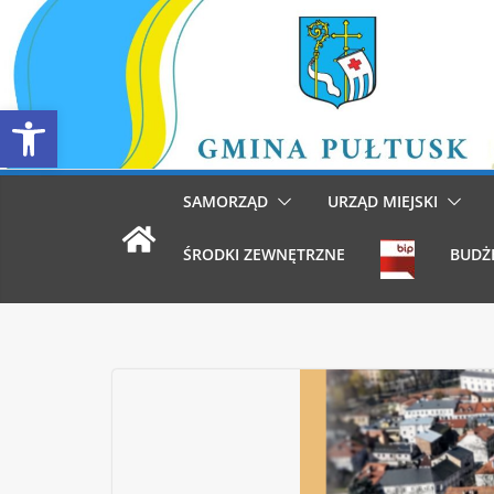
Przejdź
do
treści
Otwórz pasek narzędzi
SAMORZĄD
URZĄD MIEJSKI
ŚRODKI ZEWNĘTRZNE
BUDŻ