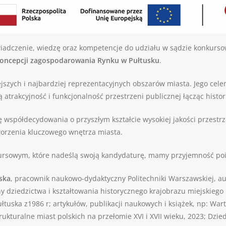
iadczenie, wiedzę oraz kompetencje do udziału w sądzie konkurso
koncepcji zagospodarowania Rynku w Pułtusku
.
szych i najbardziej reprezentacyjnych obszarów miasta. Jego cele
 atrakcyjność i funkcjonalność przestrzeni publicznej łącząc histor
współdecydowania o przyszłym kształcie wysokiej jakości przestrz
worzenia kluczowego wnętrza miasta.
ursowym, które nadeślą swoją kandydaturę, mamy przyjemność poin
ska
, pracownik naukowo-dydaktyczny Politechniki Warszawskiej, au
y dziedzictwa i kształtowania historycznego krajobrazu miejskieg
uska z1986 r; artykułów, publikacji naukowych i książek, np: Wart
trukturalne miast polskich na przełomie XVI i XVII wieku, 2023; Dzie