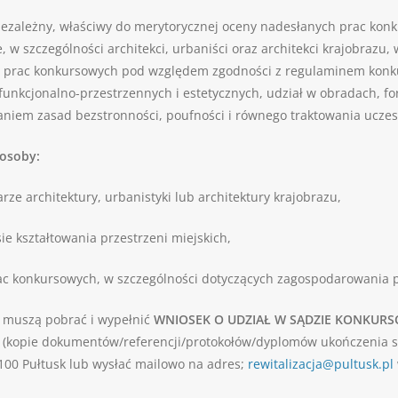
ezależny, właściwy do merytorycznej oceny nadesłanych prac konk
 w szczególności architekci, urbaniści oraz architekci krajobraz
prac konkursowych pod względem zgodności z regulaminem konkurs
 funkcjonalno-przestrzennych i estetycznych, udział w obradach, 
niem zasad bezstronności, poufności i równego traktowania uczes
osoby:
e architektury, urbanistyki lub architektury krajobrazu,
e kształtowania przestrzeni miejskich,
ac konkursowych, w szczególności dotyczących zagospodarowania p
 muszą pobrać i wypełnić
WNIOSEK O UDZIAŁ W SĄDZIE KONKUR
 (kopie dokumentów/referencji/protokołów/dyplomów ukończenia sz
-100 Pułtusk lub wysłać mailowo na adres;
rewitalizacja@pultusk.pl