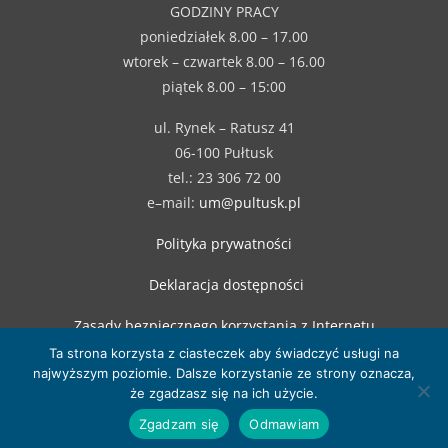
GODZINY PRACY
poniedziałek 8.00 – 17.00
wtorek – czwartek 8.00 – 16.00
piątek 8.00 – 15:00
ul. Rynek – Ratusz 41
06-100 Pułtusk
tel.: 23 306 72 00
e–mail:
um@pultusk.pl
Polityka prywatności
Deklaracja dostępności
Zasady bezpiecznego korzystania z Internetu
Ta strona korzysta z ciasteczek aby świadczyć usługi na
najwyższym poziomie. Dalsze korzystanie ze strony oznacza,
że zgadzasz się na ich użycie.
Zgadzam się
Odmawiam