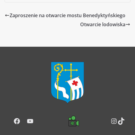
Zaproszenie na otwarcie mostu Benedyktyńskiego
Otwarcie lodowiska
Facebook
YouTube
Instag
TikT