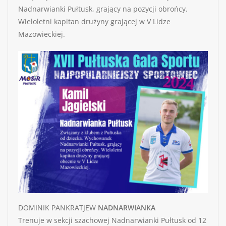
Nadnarwianki Pułtusk, grający na pozycji obrońcy.
Wieloletni kapitan drużyny grającej w V Lidze
Mazowieckiej.
DOMINIK PANKRATJEW
NADNARWIANKA
Trenuje w sekcji szachowej Nadnarwianki Pułtusk od 12