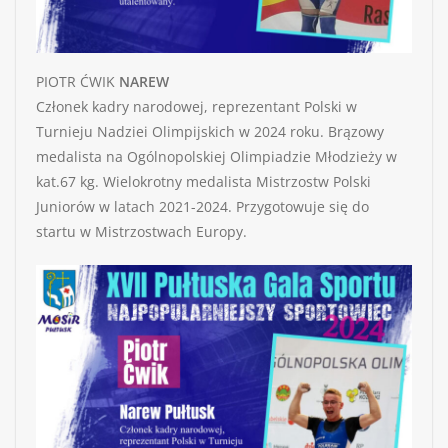
PIOTR ĆWIK
NAREW
Członek kadry narodowej, reprezentant Polski w
Turnieju Nadziei Olimpijskich w 2024 roku. Brązowy
medalista na Ogólnopolskiej Olimpiadzie Młodzieży w
kat.67 kg. Wielokrotny medalista Mistrzostw Polski
Juniorów w latach 2021-2024. Przygotowuje się do
startu w Mistrzostwach Europy.