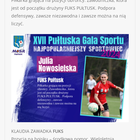
Piłkarka grająca na pozycji obrońcy. Zawodniczka, która
jest od początku drużyny FUKS PUŁTUSK. Podpora
defensywy, zawsze niezawodna i zawsze można na nią
liczyć.
KLAUDIA ZAWADKA
FUKS
Pozycja na boisku – środkowa pomoc. Wieloletnia