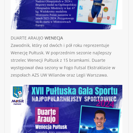
DUARTE ARAUJO
WENECJA
Zawodnik, który od dwóch i pół roku reprezentuje
Wenecję Pułtusk. W poprzednim sezonie najlepszy
strzelec Wenecji Pułtusk z 15 bramkami. Duarte
występował dwa sezony w Fogo Futsal Ekstraklasie w
zespołach AZS UW Wilanów oraz Legii Warszawa.