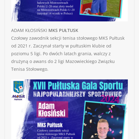
ADAM KŁOSIŃSKI
MKS PUŁTUSK
Czołowy zawodnik sekcji tenisa stołowego MKS Pułtusk
od 2021 r. Zaczynał starty w pułtuskim klubie od
poziomu 5 ligi. Po dwóch latach grania, walczy z
drużyną o awans do 2 ligi Mazowieckiego Związku
Tenisa Stołowego.