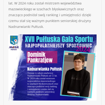
lat. W 2024 roku został mistrzem województwa
mazowieckiego w szachach błyskawicznych oraz
znacząco podniósł swój ranking i umiejętności dzięki
czemu stał się ważnym punktem seniorskiej drużyny
Nadnarwianki Pułtusk.