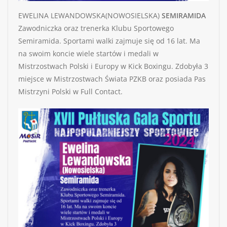
EWELINA LEWANDOWSKA(NOWOSIELSKA)
SEMIRAMIDA
Zawodniczka oraz trenerka Klubu Sportowego
Semiramida. Sportami walki zajmuje się od 16 lat. Ma
na swoim koncie wiele startów i medali w
Mistrzostwach Polski i Europy w Kick Boxingu. Zdobyła 3
miejsce w Mistrzostwach Świata PZKB oraz posiada Pas
Mistrzyni Polski w Full Contact.