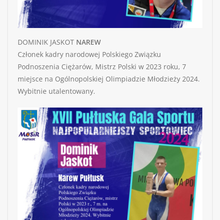
DOMINIK JASKOT
NAREW
Członek kadry narodowej Polskiego Związku
Podnoszenia Ciężarów, Mistrz Polski w 2023 roku, 7
miejsce na Ogólnopolskiej Olimpiadzie Młodzieży 2024.
Wybitnie utalentowany.