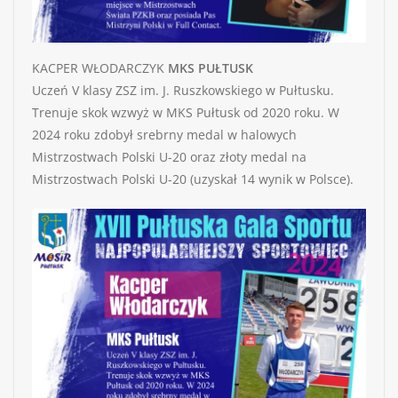
KACPER WŁODARCZYK
MKS PUŁTUSK
Uczeń V klasy ZSZ im. J. Ruszkowskiego w Pułtusku.
Trenuje skok wzwyż w MKS Pułtusk od 2020 roku. W
2024 roku zdobył srebrny medal w halowych
Mistrzostwach Polski U-20 oraz złoty medal na
Mistrzostwach Polski U-20 (uzyskał 14 wynik w Polsce).