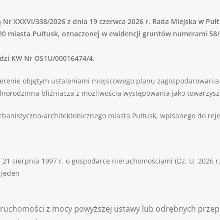
 Nr XXXVI/338/2026 z dnia 19 czerwca 2026 r. Rada Miejska w Puł
20 miasta Pułtusk, oznaczonej w ewidencji gruntów numerami 58/
adzi KW Nr OS1U/00016474/4.
erenie objętym ustaleniami miejscowego planu zagospodarowania
orodzinna bliźniacza z możliwością występowania jako towarzyszą
rbanistyczno-architektonicznego miasta Pułtusk, wpisanego do rej
nia 21 sierpnia 1997 r. o gospodarce nieruchomościami (Dz. U. 2026 
 jeden
nieruchomości z mocy powyższej ustawy lub odrębnych przep