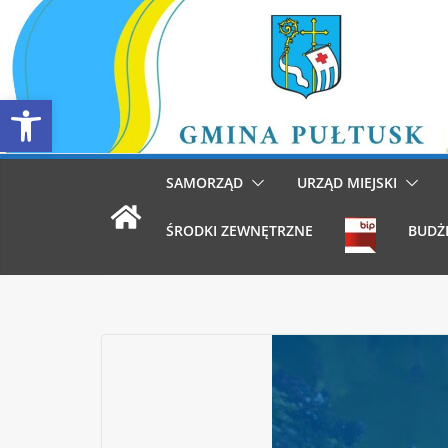
Przejdź
do
treści
Otwórz pasek narzędzi
SAMORZĄD
URZĄD MIEJSKI
ŚRODKI ZEWNĘTRZNE
BUDŻ