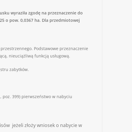
tusku wyraziła zgodę na przeznaczenie do
25 o pow. 0,0367 ha. Dla przedmiotowej
 przestrzennego. Podstawowe przeznaczenie
cą, nieuciążliwą funkcją usługową.
estru zabytków.
r., poz. 399) pierwszeństwo w nabyciu
isów jeżeli złoży wniosek o nabycie w