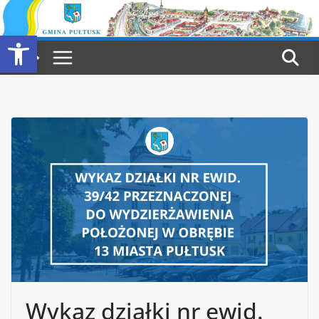
Przejdź
do
Otwórz pasek narzędzi
treści
Wykaz działki nr ewid.