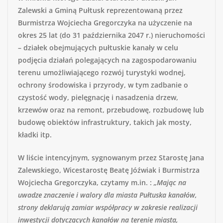
Zalewski a Gminą Pułtusk reprezentowaną przez
Burmistrza Wojciecha Gregorczyka na użyczenie na
okres 25 lat (do 31 października 2047 r.) nieruchomości
– działek obejmujących pułtuskie kanały w celu
podjęcia działań polegających na zagospodarowaniu
terenu umożliwiającego rozwój turystyki wodnej,
ochrony środowiska i przyrody, w tym zadbanie o
czystość wody, pielęgnację i nasadzenia drzew,
krzewów oraz na remont, przebudowę, rozbudowę lub
budowę obiektów infrastruktury, takich jak mosty,
kładki itp.
W liście intencyjnym, sygnowanym przez Starostę Jana
Zalewskiego, Wicestarostę Beatę Jóźwiak i Burmistrza
Wojciecha Gregorczyka, czytamy m.in. :
„Mając na
uwadze znaczenie i walory dla miasta Pułtuska kanałów,
strony deklarują zamiar współpracy w zakresie realizacji
inwestycji dotyczących kanałów na terenie miasta,