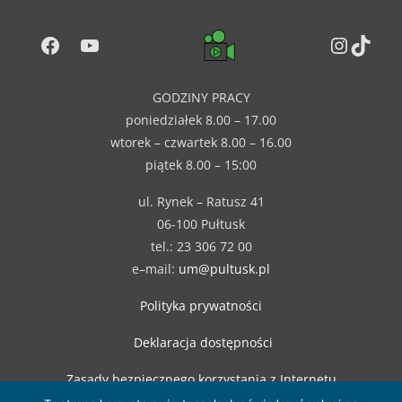
Facebook
YouTube
Instag
TikT
GODZINY PRACY
poniedziałek 8.00 – 17.00
wtorek – czwartek 8.00 – 16.00
piątek 8.00 – 15:00
ul. Rynek – Ratusz 41
06-100 Pułtusk
tel.: 23 306 72 00
e–mail:
um@pultusk.pl
Polityka prywatności
Deklaracja dostępności
Zasady bezpiecznego korzystania z Internetu