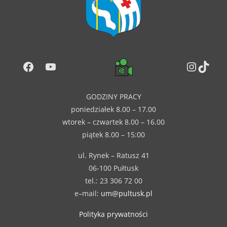
Facebook
YouTube
Instag
TikT
GODZINY PRACY
poniedziałek 8.00 – 17.00
wtorek – czwartek 8.00 – 16.00
piątek 8.00 – 15:00
ul. Rynek – Ratusz 41
06-100 Pułtusk
tel.: 23 306 72 00
e–mail:
um@pultusk.pl
Polityka prywatności