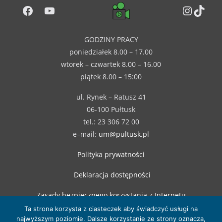
Facebook
YouTube
Instag
TikT
GODZINY PRACY
poniedziałek 8.00 – 17.00
wtorek – czwartek 8.00 – 16.00
piątek 8.00 – 15:00
ul. Rynek – Ratusz 41
06-100 Pułtusk
tel.: 23 306 72 00
e–mail:
um@pultusk.pl
Polityka prywatności
Deklaracja dostępności
Zasady bezpiecznego korzystania z Internetu
Ta strona korzysta z ciasteczek aby świadczyć usługi na
najwyższym poziomie. Dalsze korzystanie ze strony oznacza,