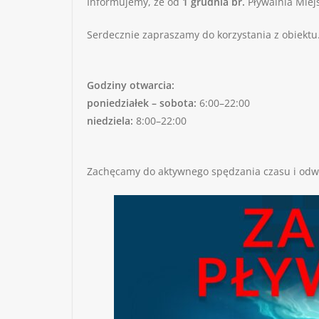
Informujemy, że od
1 grudnia br.
Pływalnia Miej
Serdecznie zapraszamy do korzystania z obiektu
Godziny otwarcia:
poniedziałek – sobota:
6:00–22:00
niedziela:
8:00–22:00
Zachęcamy do aktywnego spędzania czasu i odwi