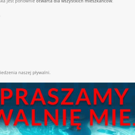
ska jest ponownie
otwarta dla wszystkich mieszkańców
.
.
edzenia naszej pływalni.