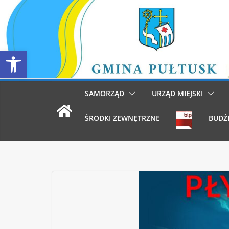
Przejdź
do
treści
Otwórz pasek narzędzi
SAMORZĄD
URZĄD MIEJSKI
ŚRODKI ZEWNĘTRZNE
BUDŻ