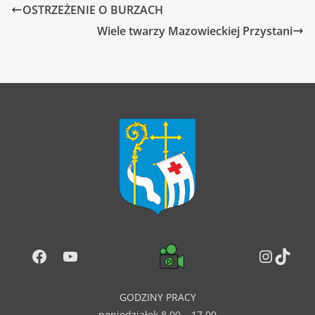
OSTRZEŻENIE O BURZACH
Wiele twarzy Mazowieckiej Przystani
Facebook
YouTube
Instag
TikT
GODZINY PRACY
poniedziałek 8.00 – 17.00