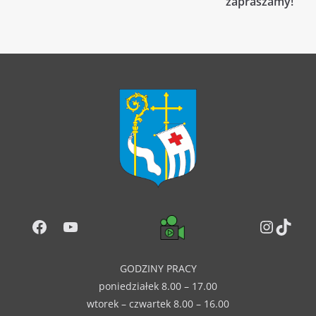
zapraszamy!
Facebook
YouTube
Instag
TikT
GODZINY PRACY
poniedziałek 8.00 – 17.00
wtorek – czwartek 8.00 – 16.00