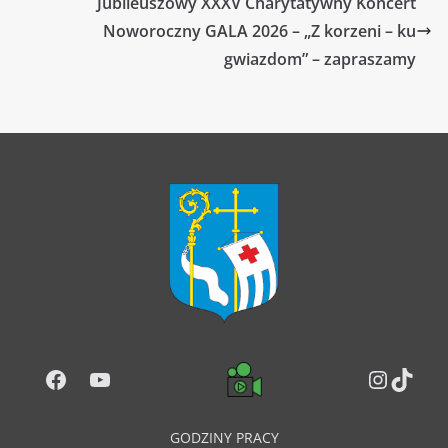
Jubileuszowy XXXV Charytatywny Koncert
Noworoczny GALA 2026 – „Z korzeni – ku
gwiazdom” – zapraszamy
Facebook
YouTube
Instag
TikT
GODZINY PRACY