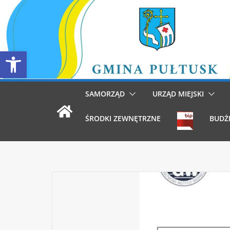
Przejdź
do
treści
Otwórz pasek narzędzi
SAMORZĄD
URZĄD MIEJSKI
ŚRODKI ZEWNĘTRZNE
BUDŻ