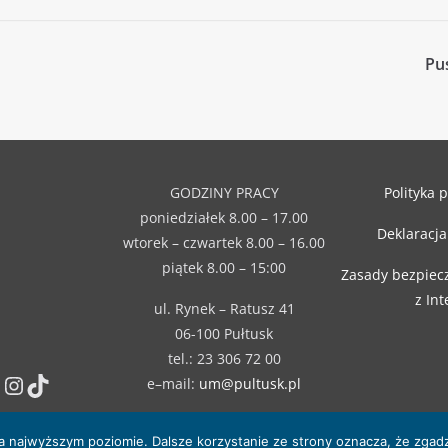
Pu
GODZINY PRACY
Polityka 
poniedziałek 8.00 – 17.00
Deklaracja
wtorek – czwartek 8.00 – 16.00
piątek 8.00 – 15:00
Zasady bezpiec
z In
ul. Rynek – Ratusz 41
06-100 Pułtusk
tel.: 23 306 72 00
Instagram
TikTok
e–mail:
um@pultusk.pl
na najwyższym poziomie. Dalsze korzystanie ze strony oznacza, że zgadz