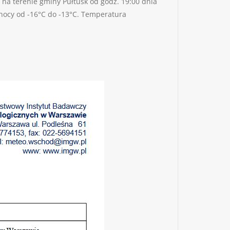
na terenie gminy Pułtusk od godz. 19:00 dnia
 nocy od -16°C do -13°C. Temperatura