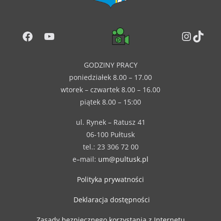
Facebook
YouTube
Instag
TikT
GODZINY PRACY
poniedziałek 8.00 – 17.00
wtorek – czwartek 8.00 – 16.00
piątek 8.00 – 15:00
ul. Rynek – Ratusz 41
06-100 Pułtusk
tel.: 23 306 72 00
e–mail:
um@pultusk.pl
Polityka prywatności
Deklaracja dostępności
Zasady bezpiecznego korzystania z Internetu