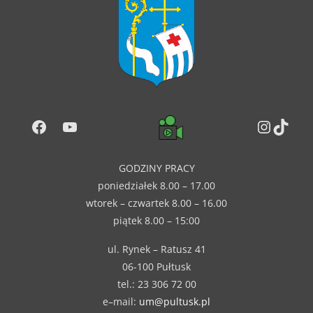
Facebook
YouTube
Instag
TikT
GODZINY PRACY
poniedziałek 8.00 – 17.00
wtorek – czwartek 8.00 – 16.00
piątek 8.00 – 15:00
ul. Rynek – Ratusz 41
06-100 Pułtusk
tel.: 23 306 72 00
e–mail:
um@pultusk.pl