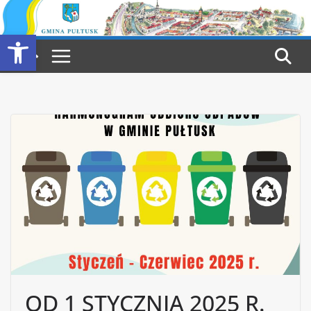
Przejdź
do
Otwórz pasek narzędzi
treści
OD 1 STYCZNIA 2025 R.