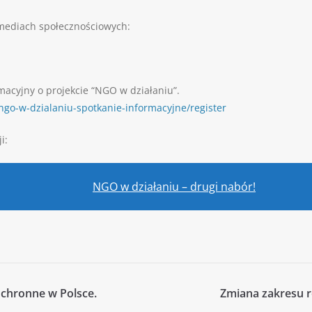
 mediach społecznościowych:
macyjny o projekcie “NGO w działaniu”.
ngo-w-dzialaniu-spotkanie-informacyjne/register
i:
NGO w działaniu – drugi nabór!
ochronne w Polsce.
Zmiana zakresu re