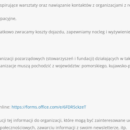
nspirujące warsztaty oraz nawiązanie kontaktów z organizacjami z r
ypacyjne,
dodatkowo zwracamy koszty dojazdu, zapewniamy nocleg i wyżywienie
nizacji pozarządowych (stowarzyszeń i fundacji) działających w tak
rganizacje muszą pochodzić z województw: pomorskiego, kujawsko
nline:
https://forms.office.com/e/6FDR5ckzeT
ji tej informacji do organizacji, które mogą być zainteresowane 
połecznościowych, zawarciu informacji z swoim newsletterze, itp.