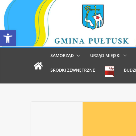
Przejdź
do
treści
Otwórz pasek narzędzi
SAMORZĄD
URZĄD MIEJSKI
ŚRODKI ZEWNĘTRZNE
BUDŻ