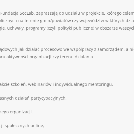
ndacja SocLab, zapraszają do udziału w projekcie, którego celem 
icznych na terenie gmin/powiatów czy województw w których działa
gie, uchwały, programy (czyli polityki publiczne) w obszarze waszych
ądowych jak działać procesowo we współpracy z samorządem, a nie a
 aktywności organizacji czy terenu działania.
rakcie szkoleń, webinariów i indywidualnego mentoringu,
łasnych działań partycypacyjnych,
nego organizacji,
ji społecznych online,