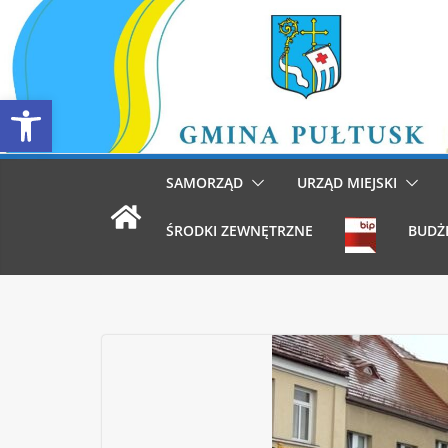
Przejdź
do
treści
Otwórz pasek narzędzi
SAMORZĄD
URZĄD MIEJSKI
ŚRODKI ZEWNĘTRZNE
BUDŻ