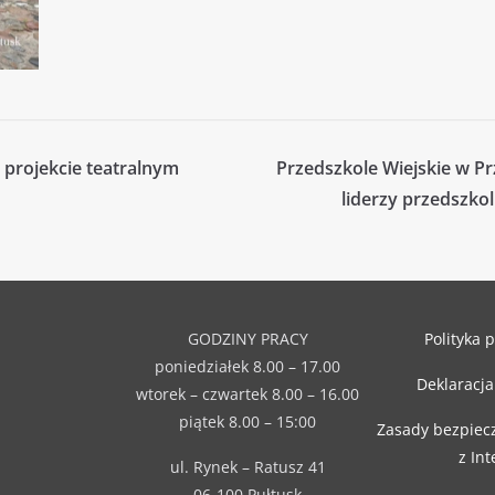
 projekcie teatralnym
Przedszkole Wiejskie w Pr
liderzy przedszko
GODZINY PRACY
Polityka 
poniedziałek 8.00 – 17.00
Deklaracja
wtorek – czwartek 8.00 – 16.00
piątek 8.00 – 15:00
Zasady bezpiec
z In
ul. Rynek – Ratusz 41
06-100 Pułtusk