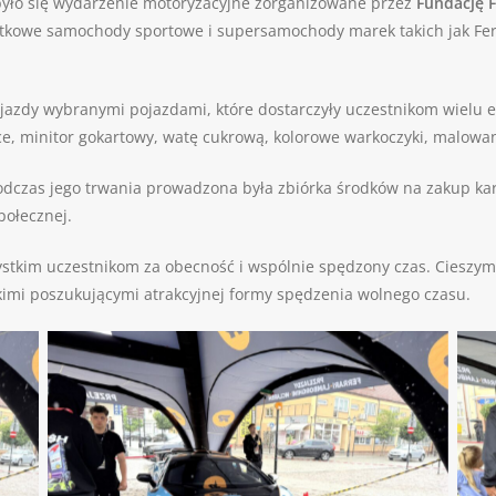
yło się wydarzenie motoryzacyjne zorganizowane przez
Fundację 
jątkowe samochody sportowe i supersamochody marek takich jak Fe
jazdy wybranymi pojazdami, które dostarczyły uczestnikom wielu e
e, minitor gokartowy, watę cukrową, kolorowe warkoczyki, malowan
dczas jego trwania prowadzona była zbiórka środków na zakup kare
połecznej.
tkim uczestnikom za obecność i wspólnie spędzony czas. Cieszymy 
tkimi poszukującymi atrakcyjnej formy spędzenia wolnego czasu.