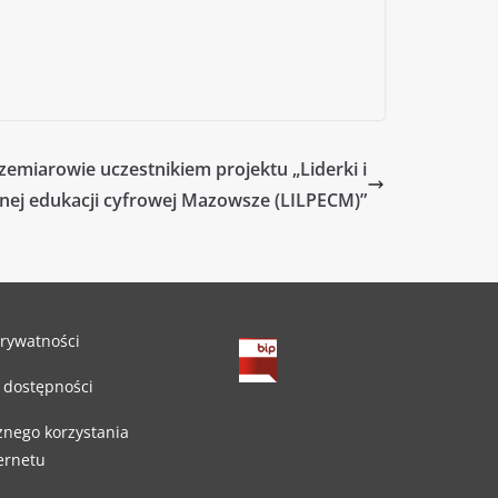
zemiarowie uczestnikiem projektu „Liderki i
lnej edukacji cyfrowej Mazowsze (LILPECM)”
prywatności
 dostępności
znego korzystania
ternetu