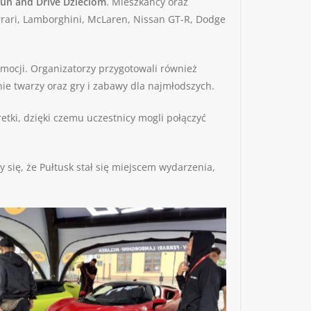
Fun and Drive Dzieciom
. Mieszkańcy oraz
rrari, Lamborghini, McLaren, Nissan GT-R, Dodge
mocji. Organizatorzy przygotowali również
ie twarzy oraz gry i zabawy dla najmłodszych.
tki, dzięki czemu uczestnicy mogli połączyć
się, że Pułtusk stał się miejscem wydarzenia,