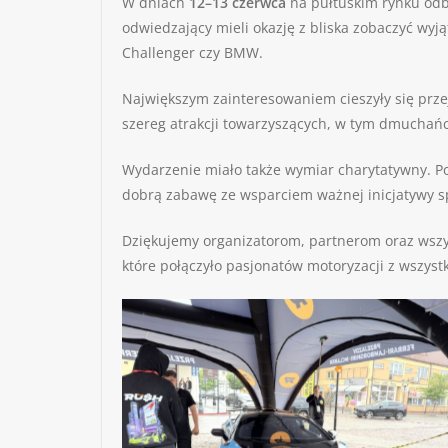
W dniach
12–13 czerwca
na pułtuskim rynku odb
odwiedzający mieli okazję z bliska zobaczyć wy
Challenger czy BMW.
Największym zainteresowaniem cieszyły się prze
szereg atrakcji towarzyszących, w tym dmuchańc
Wydarzenie miało także wymiar charytatywny. Po
dobrą zabawę ze wsparciem ważnej inicjatywy s
Dziękujemy organizatorom, partnerom oraz wszys
które połączyło pasjonatów motoryzacji z wszys