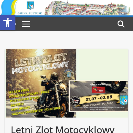
Przejdź
do
Otwórz pasek narzędzi
treści
Letni Zlot Motocyklowy