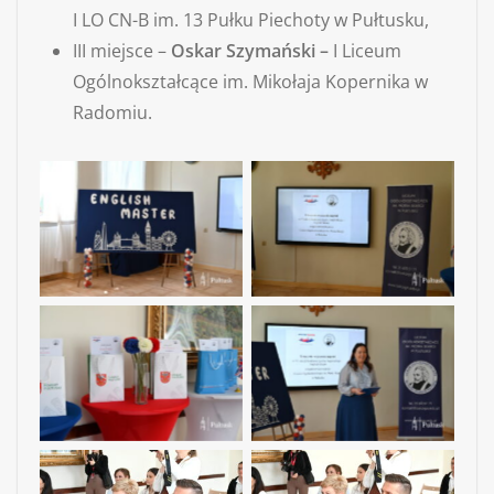
I LO CN-B im. 13 Pułku Piechoty w Pułtusku,
III miejsce –
Oskar Szymański –
I Liceum
Ogólnokształcące im. Mikołaja Kopernika w
Radomiu.