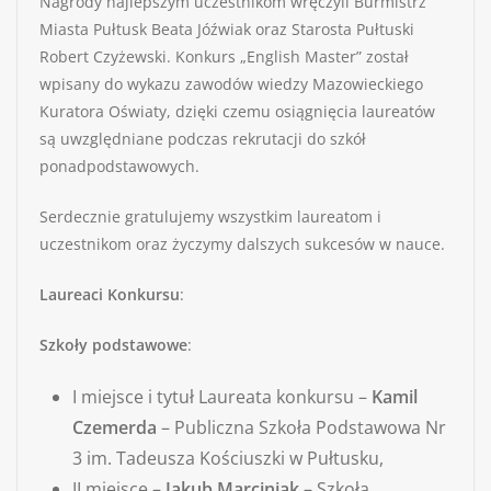
Nagrody najlepszym uczestnikom wręczyli Burmistrz
Miasta Pułtusk Beata Jóźwiak oraz Starosta Pułtuski
Robert Czyżewski. Konkurs „English Master” został
wpisany do wykazu zawodów wiedzy Mazowieckiego
Kuratora Oświaty, dzięki czemu osiągnięcia laureatów
są uwzględniane podczas rekrutacji do szkół
ponadpodstawowych.
Serdecznie gratulujemy wszystkim laureatom i
uczestnikom oraz życzymy dalszych sukcesów w nauce.
Laureaci Konkursu
:
Szkoły podstawowe
:
I miejsce i tytuł Laureata konkursu –
Kamil
Czemerda
– Publiczna Szkoła Podstawowa Nr
3 im. Tadeusza Kościuszki w Pułtusku,
II miejsce –
Jakub Marciniak
– Szkoła