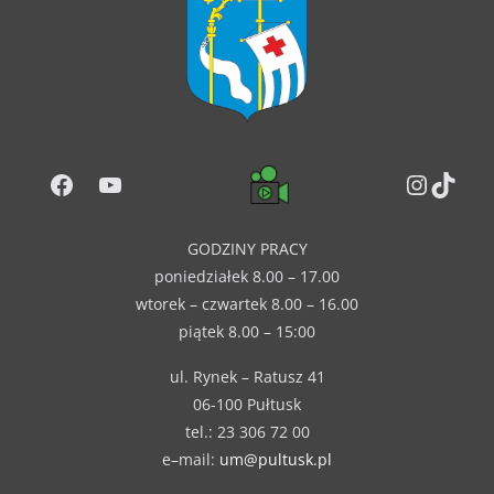
Facebook
YouTube
Instag
TikT
GODZINY PRACY
poniedziałek 8.00 – 17.00
wtorek – czwartek 8.00 – 16.00
piątek 8.00 – 15:00
ul. Rynek – Ratusz 41
06-100 Pułtusk
tel.: 23 306 72 00
e–mail:
um@pultusk.pl