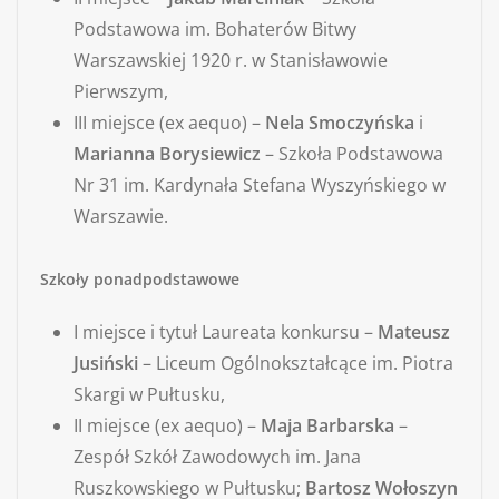
Podstawowa im. Bohaterów Bitwy
Warszawskiej 1920 r. w Stanisławowie
Pierwszym,
III miejsce (ex aequo) –
Nela Smoczyńska
i
Marianna Borysiewicz
– Szkoła Podstawowa
Nr 31 im. Kardynała Stefana Wyszyńskiego w
Warszawie.
Szkoły ponadpodstawowe
I miejsce i tytuł Laureata konkursu –
Mateusz
Jusiński
– Liceum Ogólnokształcące im. Piotra
Skargi w Pułtusku,
II miejsce (ex aequo) –
Maja Barbarska
–
Zespół Szkół Zawodowych im. Jana
Ruszkowskiego w Pułtusku;
Bartosz Wołoszyn