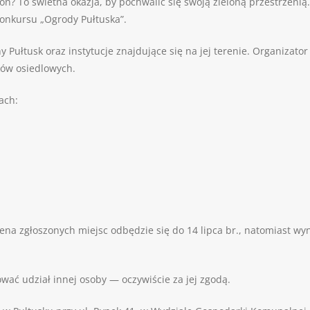
n? To świetna okazja, by pochwalić się swoją zieloną przestrzenią.
konkursu „Ogrody Pułtuska”.
Pułtusk oraz instytucje znajdujące się na jej terenie. Organizato
ków osiedlowych.
ach:
ena zgłoszonych miejsc odbędzie się do 14 lipca br., natomiast 
wać udział innej osoby — oczywiście za jej zgodą.