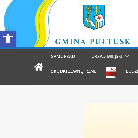
Przejdź
do
treści
Otwórz pasek narzędzi
SAMORZĄD
URZĄD MIEJSKI
ŚRODKI ZEWNĘTRZNE
BUDŻ