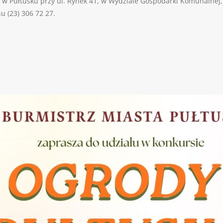
w Pułtusku przy ul. Rynek 41, w Wydziale Gospodarki Komunalnej,
 (23) 306 72 27.