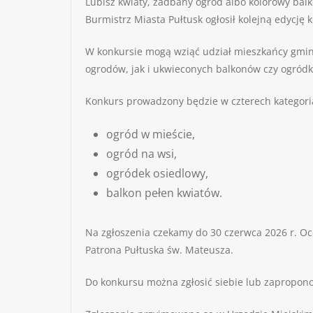
Lubisz kwiaty, zadbany ogród albo kolorowy balko
Burmistrz Miasta Pułtusk ogłosił kolejną edycję 
W konkursie mogą wziąć udział mieszkańcy gminy 
ogrodów, jak i ukwieconych balkonów czy ogród
Konkurs prowadzony będzie w czterech kategori
ogród w mieście,
ogród na wsi,
ogródek osiedlowy,
balkon pełen kwiatów.
Na zgłoszenia czekamy do 30 czerwca 2026 r. Oc
Patrona Pułtuska św. Mateusza.
Do konkursu można zgłosić siebie lub zapropono