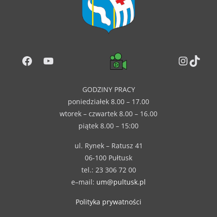
Facebook
YouTube
Instag
TikT
GODZINY PRACY
poniedziałek 8.00 – 17.00
wtorek – czwartek 8.00 – 16.00
piątek 8.00 – 15:00
ul. Rynek – Ratusz 41
06-100 Pułtusk
tel.: 23 306 72 00
e–mail:
um@pultusk.pl
Polityka prywatności