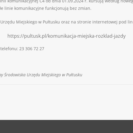
 linii komunikacyjnej C4 od dnia 01.09.2024 r. kursują według nowe
łe linie komunikacyjne funkcjonują bez zmian.
 Urzędu Miejskiego w Pułtusku oraz na stronie internetowej pod li
https://pultusk.pl/komunikacja-miejska-rozklad-jazdy
telefonu: 23 306 72 27
ny Środowiska Urzędu Miejskiego w Pułtusku