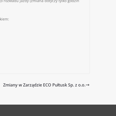
go rozkładu jazdy (zmiana dotyczy tylko godzin
nkiem:
Zmiany w Zarządzie ECO Pułtusk Sp. z o.o.