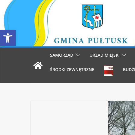
Przejdź
do
treści
Otwórz pasek narzędzi
SAMORZĄD
URZĄD MIEJSKI
ŚRODKI ZEWNĘTRZNE
BUDŻ