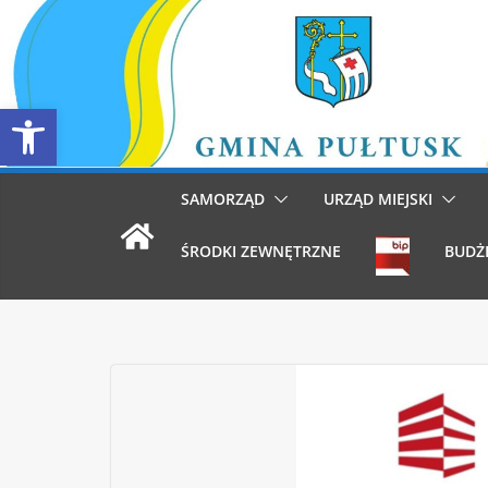
Przejdź
do
treści
Otwórz pasek narzędzi
SAMORZĄD
URZĄD MIEJSKI
ŚRODKI ZEWNĘTRZNE
BUDŻ