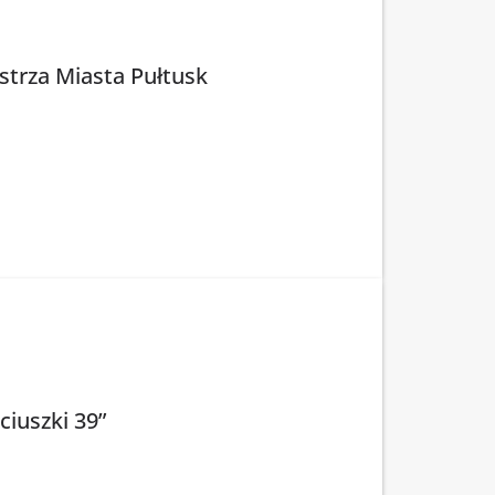
strza Miasta Pułtusk
iuszki 39”