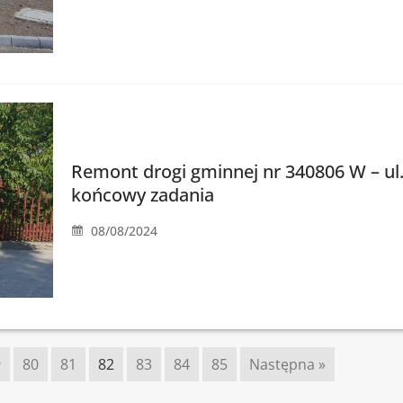
Remont drogi gminnej nr 340806 W – ul
końcowy zadania
08/08/2024
9
80
81
82
83
84
85
Następna »