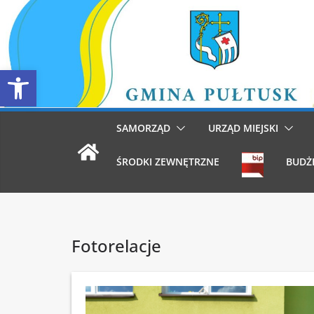
Przejdź
do
treści
Otwórz pasek narzędzi
SAMORZĄD
URZĄD MIEJSKI
ŚRODKI ZEWNĘTRZNE
BUDŻ
Fotorelacje