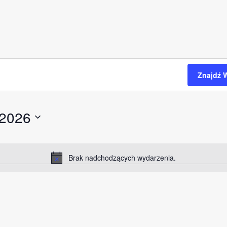
Znajdź 
 2026
Brak nadchodzących wydarzenia.
P
o
w
i
a
d