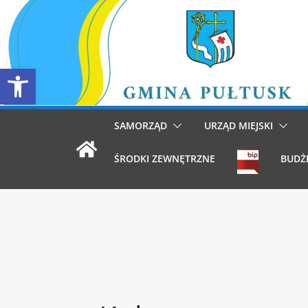
Przejdź
do
treści
Otwórz pasek narzędzi
SAMORZĄD
URZĄD MIEJSKI
ŚRODKI ZEWNĘTRZNE
BUDŻ